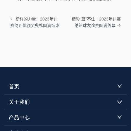
榜样的力量！2023年迪
精彩“篮”不住｜2023年迪赛
赛纳评优颁奖典礼圆满结束
纳篮球友谊赛圆满落幕
首页
关于我们
产品中心